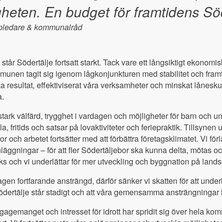
gheten. En budget för framtidens Söd
ppledare & kommunalråd
g står Södertälje fortsatt starkt. Tack vare ett långsiktigt ekono
nen tagit sig igenom lågkonjunkturen med stabilitet och framtid
 resultat, effektiviserat våra verksamheter och minskat låneskuld
a.
 stark välfärd, trygghet i vardagen och möjligheter för barn och u
a, fritids och satsar på lovaktiviteter och feriepraktik. Tillsynen 
or och arbetet fortsätter med att förbättra företagsklimatet. Vi fö
 anläggningar – för att fler Södertäljebor ska kunna delta, mötas
rks och vi underlättar för mer utveckling och byggnation på land
en fortfarande ansträngd, därför sänker vi skatten för att unde
Södertälje står stadigt och att våra gemensamma ansträngningar h
ngagemanget och intresset för idrott har spridit sig över hela ko