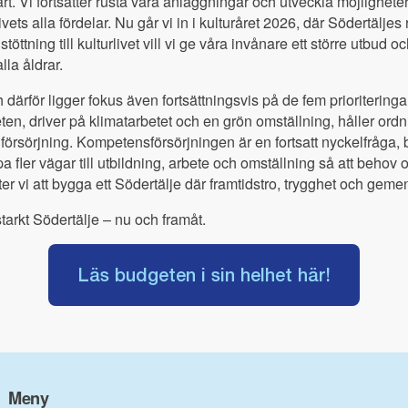
tart. Vi fortsätter rusta våra anläggningar och utveckla möjlighete
vets alla fördelar. Nu går vi in i kulturåret 2026, där Södertäljes r
ttning till kulturlivet vill vi ge våra invånare ett större utbud oc
la åldrar.
därför ligger fokus även fortsättningsvis på de fem prioriteringa
ten, driver på klimatarbetet och en grön omställning, håller or
en försörjning. Kompetensförsörjningen är en fortsatt nyckelfråg
a fler vägar till utbildning, arbete och omställning så att behov
ter vi att bygga ett Södertälje där framtidstro, trygghet och gem
starkt Södertälje – nu och framåt.
Läs budgeten i sin helhet här!
Meny