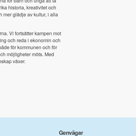
rna för barn och unga att ta
ika historia, kreativitet och
h mer glädje av kultur, i alla
rna. Vi fortsätter kampen mot
dning och reda i ekonomin och
a, både för kommunen och för
 och möjligheter möts. Med
enskap växer.
Genvägar