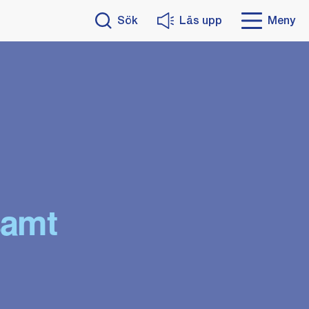
Sök
Läs upp
Meny
samt