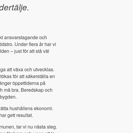
ertälje.
miskt ansvarstagande och
stro. Under flera år har vi
en – just för att stå väl
nga att växa och utvecklas.
utökas för att säkerställa en
rlänger öppettiderna på
 och må bra. Beredskap och
sbygden.
rlätta hushållens ekonomi.
ar gett resultat.
mmunen, tar vi nu nästa steg.