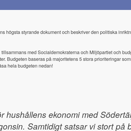
 högsta styrande dokument och beskriver den politiska inriktn
illsammans med Socialdemokraterna och Miljöpartiet och budgete
. Budgeten baseras på majoritetens 5 stora prioriteringar som
läsa hela budgeten nedan!
för hushållens ekonomi med Södertäl
onsin. Samtidigt satsar vi stort på 