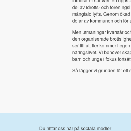
Idrottsåret har varit en upps
del av idrotts- och föreningsli
mångfald lyfts. Genom ökad stö
delar av kommunen och för al
Men utmaningar kvarstår och 
den organiserade brottslighe
ser till att fler kommer i eg
näringslivet. Vi behöver skap
barn och unga i fokus fortsät
Så lägger vi grunden för ett 
Du hittar oss här på sociala medier