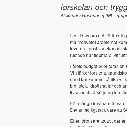
förskolan och tryg
Alexander Rosenberg (M) – gru
I en tid av oro och förändrin
målmedvetet arbete har kommu
levererat positiva ekonomiska
rustade när tiderna blivit tuff
I årets budget prioriteras en
Vi stärker förskola, grundskol
sund konkurrens på lika villk
bibliotek, idrottshallar och
livsmedelsförsörjning förstä
För många invånare är vardag
Det är möjligt tack vare att 
Efter idrottsåret 2025, där e