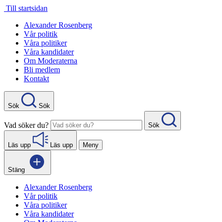
Gå
Till startsidan
direkt
Alexander Rosenberg
till
Vår politik
innehåll
Våra politiker
Våra kandidater
Om Moderaterna
Bli medlem
Kontakt
Sök
Sök
Vad söker du?
Sök
Läs upp
Läs upp
Meny
Stäng
Alexander Rosenberg
Vår politik
Våra politiker
Våra kandidater