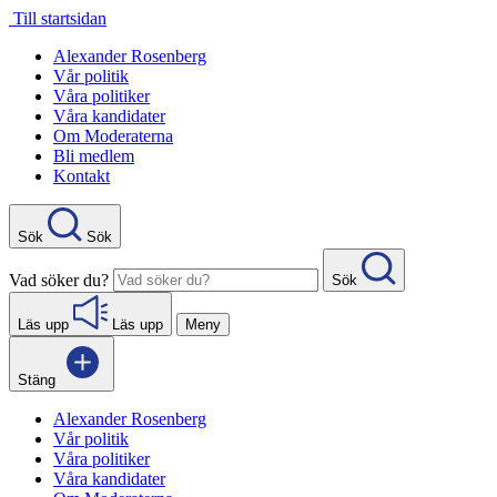
Gå
Till startsidan
direkt
Alexander Rosenberg
till
Vår politik
innehåll
Våra politiker
Våra kandidater
Om Moderaterna
Bli medlem
Kontakt
Sök
Sök
Vad söker du?
Sök
Läs upp
Läs upp
Meny
Stäng
Alexander Rosenberg
Vår politik
Våra politiker
Våra kandidater