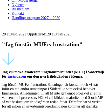
Om Moderaterna
Nyheter
Bli medlem
Kontakt
Handlingsprogram 2027 – 2030
28 augusti 2023
Uppdaterad: 29 augusti 2023
”Jag förstår MUF:s frustration”
Jag vill tacka Moderata ungdomsförbundet (MUF) i Södertälje
för
insändaren
om den nya fritidsgården i Ronna.
Jag förstår MUF:s frustration. Satsningen är kostsam och vi står
inför en rad andra utmaningar i Södertälje som också behöver
finansieras. Anledningen till att M inte gått emot projektet är att vi
var sena in i processen
.
När vi väl bildade majoritet med S och MP
så var beslutet om fritidsgården redan fattat
.
Därefter har vi verkat
för att införa en investeringsberedning som kommer att granska