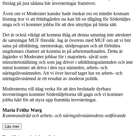
förslag på just sådana här investeringar framöver.
Även om vi Moderater kanske hade önskat oss en mindre kostsam
lösning tror vi att fritidsgården nu kan bli en tillgång för Södertäljes
unga och vi kommer jobba för att den utnyttjas på bästa sätt.
Det är också viktigt att komma ihåg att denna satsning inte utesluter
de satsningar MUF föreslår. Jag är överens med MUF om att vi bör
satsa på utbildning, mentorskap, stödprogram och att förbättra
ungdomars chanser att komma in på arbetsmarknaden. Detta är
åtgärder vi Moderater jobbar för i majoritets- såväl som
minoritetsställning och som jag driver i utbildningsnämnden och inte
minst kommer att driva i den nya nämnden, arbets- och
näringslivsnämnden. Att vi över huvud taget har en arbets- och
näringslivsnämnd är ett resultat av moderat politik.
Moderaterna vill idag verka för att den beslutade dyrbara
investeringen kommer Södertäljeborna till gagn och vi kommer
jobba hårt för att styra upp framtida investeringar.
Maria Frithz Warg
Kommunalråd och arbets- och näringslivsnämndens ordförande
Läs mer