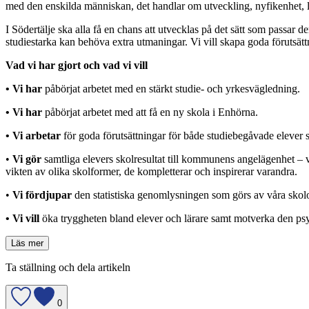
med den enskilda människan, det handlar om utveckling, nyfikenhet, l
I Södertälje ska alla få en chans att utvecklas på det sätt som passar
studiestarka kan behöva extra utmaningar. Vi vill skapa goda förutsätt
Vad vi har gjort och vad vi vill
• Vi har
påbörjat arbetet med en stärkt studie- och yrkesvägledning.
• Vi har
påbörjat arbetet med att få en ny skola i Enhörna.
• Vi
arbetar
för goda förutsättningar för både studiebegåvade elever 
•
Vi gör
samtliga elevers skolresultat till kommunens angelägenhet – vi
vikten av olika skolformer, de kompletterar och inspirerar varandra.
•
Vi fördjupar
den statistiska genomlysningen som görs av våra skolo
• Vi vill
öka tryggheten bland elever och lärare samt motverka den ps
Läs mer
Ta ställning och dela artikeln
0