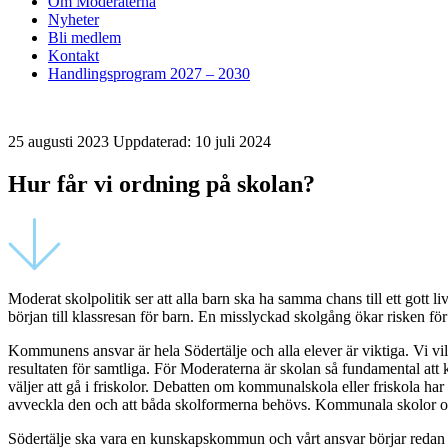
Om Moderaterna
Nyheter
Bli medlem
Kontakt
Handlingsprogram 2027 – 2030
25 augusti 2023
Uppdaterad: 10 juli 2024
Hur får vi ordning på skolan?
Moderat skolpolitik ser att alla barn ska ha samma chans till ett gott 
början till klassresan för barn. En misslyckad skolgång ökar risken för 
Kommunens ansvar är hela Södertälje och alla elever är viktiga. Vi vi
resultaten för samtliga. För Moderaterna är skolan så fundamental a
väljer att gå i friskolor. Debatten om kommunalskola eller friskola har
avveckla den och att båda skolformerna behövs. Kommunala skolor och f
Södertälje ska vara en kunskapskommun och vårt ansvar börjar redan i 