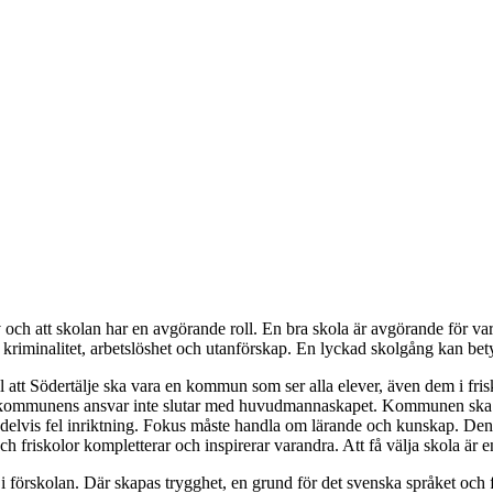
liv och att skolan har en avgörande roll. En bra skola är avgörande för 
kriminalitet, arbetslöshet och utanförskap. En lyckad skolgång kan betyda
ll att Södertälje ska vara en kommun som ser alla elever, även dem i fr
tt kommunens ansvar inte slutar med huvudmannaskapet. Kommunen ska se
 delvis fel inriktning. Fokus måste handla om lärande och kunskap. Den Mod
riskolor kompletterar och inspirerar varandra. Att få välja skola är e
förskolan. Där skapas trygghet, en grund för det svenska språket och fö