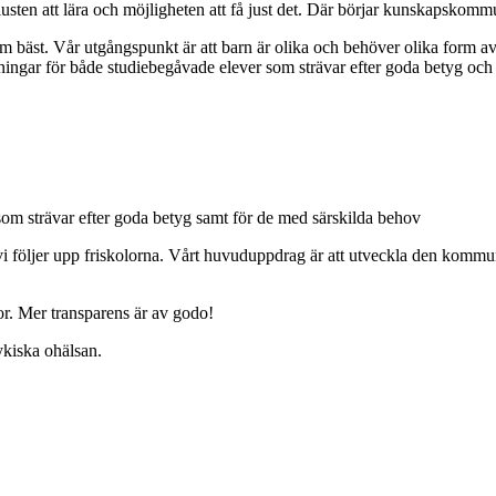
usten att lära och möjligheten att få just det. Där börjar kunskapskom
 dem bäst. Vår utgångspunkt är att barn är olika och behöver olika form
ningar för både studiebegåvade elever som strävar efter goda betyg och 
som strävar efter goda betyg samt för de med särskilda behov
 följer upp friskolorna.
Vårt huvuduppdrag är att utveckla den kommuna
r.
Mer transparens är av godo!
ykiska ohälsan.