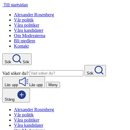
Gå
Till startsidan
direkt
Alexander Rosenberg
till
Vår politik
innehåll
Våra politiker
Våra kandidater
Om Moderaterna
Bli medlem
Kontakt
Sök
Sök
Vad söker du?
Sök
Läs upp
Läs upp
Meny
Stäng
Alexander Rosenberg
Vår politik
Våra politiker
Våra kandidater