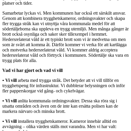
platser och tider.
Samarbetar lyckas vi. Men kommunen har också ett särskilt ansvar.
Genom att kombinera trygghetskameror, ordningsvakter och skapa
fler trygga stråk kan vi utnyttja våra kommunala medel för att
södertäljeborna ska uppleva en trygg utemiljö. Men många gånger är
brott också osynliga och saker sker tillexempel i hemmet.
Hedersrelaterat våld är ett typiskt brott som vi är medvetna om men
som är svårt att komma åt. Därför kommer vi verka för att kartlägga
och motverka hedersrelaterat våld. Vi kommer aldrig acceptera
hedersrelaterat våld och förtryck i kommunen. Södertälje ska vara en
trygg plats för alla.
Vad vi har gjort och vad vi vill
•
Vi vill
arbeta med trygga stråk. Det betyder att vi vill tillför en
trygghetspeng för infrastruktur. Vi dubblerar belysningen och inför
fler papperskorgar vid gång- och cykelvägar.
•
Vi vill
anlita kommunala ordningsvakter. Dessa ska röra sig i
utsatta områden och även om de inte kan ersätta polisen kan de
markera närvaro och minska brott.
•
Vi vill
installera trygghetskameror. Kameror innebär alltid en
avvägning – olika värden ställs mot varandra. Men vi har valt: