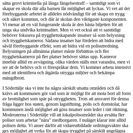
sätta grovt kriminella på långa fängelsestraff – samtidigt som vi
skapar en skola där alla barnen får möjlighet att lyckas. Vi vet att det
förebyggande arbetet är alldeles nödvändigt för att skapa en trygg
och säker kommun, och där är skolan den viktigaste komponenten.
Vi menar att en väl fungerande skola är den bästa biljetten för att
unga ska undvika kriminalitet. Men vi vet också att vi samtidigt
behöver fokusera på trygghetsskapande insatser så som belysning
och trygghetskameror. Sådana insatser har fördelen att bidra med
såväl förebyggande effekt, som att bidra vid en polisutredning.
Belysningen på allmänna platser måste förbättras och fler
trygghetskameror på fler platser behöver sättas upp. Kameror
innebär alltid en avvägning, olika värden ställs mot varandra, men vi
ser att de behövs och vi förespråkar dem. Vi kommer arbeta intensivt
med att identifiera och åtgärda otrygga miljöer och bekämpa
mängdbrott.
I Södertälje ska vi inte ha några särskilt utsatta områden och då
krävs att kommunen gör vad som är möjligt för att mota bort all form
av brottslighet som spär på otryggheten. Trots att ansvaret för denna
fråga ligger hos staten, genom lagstiftning, polis och domstolar, har
kommunen ändå möjlighet att göra insatser som leder i rätt riktning.
Moderaterna i Södertälje vill att lokalpolisområdet ska avsätta fler
poliser som arbetar ”nära” medborgaren. I nuläget klarar inte alltid
polisen detta. Vi anser därför att vidareutbildade ordningsvakter ska
ges möjlighet att verka för att skapa trygghet på särskilt angelägna