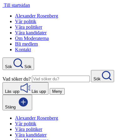
Gå
Till startsidan
direkt
Alexander Rosenberg
till
Vår politik
innehåll
Våra politiker
Våra kandidater
Om Moderaterna
Bli medlem
Kontakt
Sök
Sök
Vad söker du?
Sök
Läs upp
Läs upp
Meny
Stäng
Alexander Rosenberg
Vår politik
Våra politiker
Våra kandidater