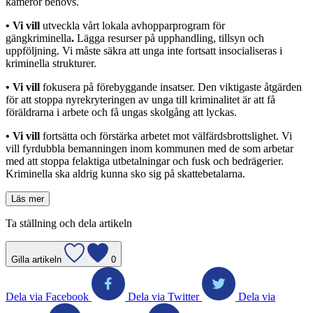
kameror behövs.
•
Vi vill
utveckla vårt lokala avhopparprogram för
gängkriminella
.
Lägga resurser på upphandling, tillsyn och
uppföljning. Vi måste säkra att unga inte fortsatt insocialiseras i
kriminella strukturer.
•
Vi vill
fokusera på förebyggande insatser. Den viktigaste åtgärden
för att stoppa nyrekryteringen av unga till kriminalitet är att få
föräldrarna i arbete och få ungas skolgång att lyckas.
•
Vi vill
fortsätta och förstärka arbetet mot välfärdsbrottslighet. Vi
vill fyrdubbla bemanningen inom kommunen med de som arbetar
med att stoppa felaktiga utbetalningar och fusk och bedrägerier.
Kriminella ska aldrig kunna sko sig på skattebetalarna.
Läs mer
Ta ställning och dela artikeln
Gilla artikeln
0
Dela via Facebook
Dela via Twitter
Dela via